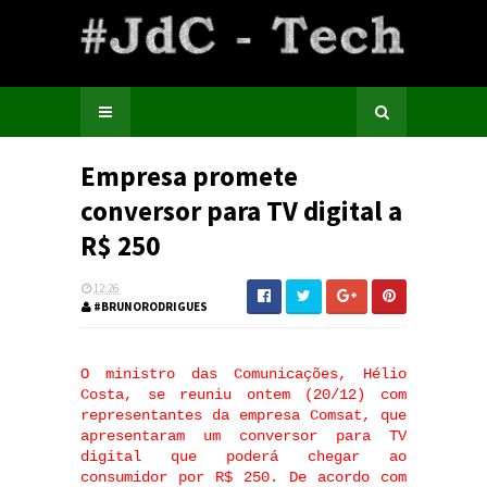
Empresa promete
conversor para TV digital a
R$ 250
12:26
#BRUNORODRIGUES
O ministro das Comunicações, Hélio
Costa, se reuniu ontem (20/12) com
representantes da empresa Comsat, que
apresentaram um conversor para TV
digital que poderá chegar ao
consumidor por R$ 250. De acordo com