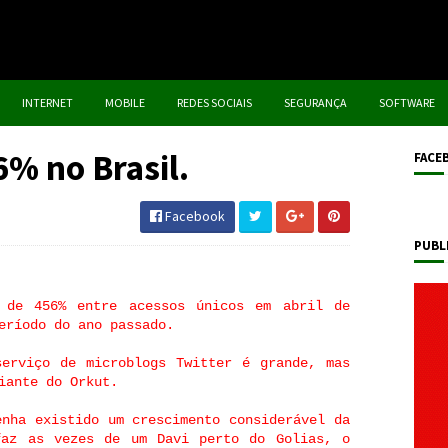
INTERNET
MOBILE
REDES SOCIAIS
SEGURANÇA
SOFTWARE
6% no Brasil.
FACE
Facebook
PUBL
 de 456% entre acessos únicos em abril de
eríodo do ano passado.
serviço de microblogs Twitter é grande, mas
iante do Orkut.
enha existido um crescimento considerável da
faz as vezes de um Davi perto do Golias, o