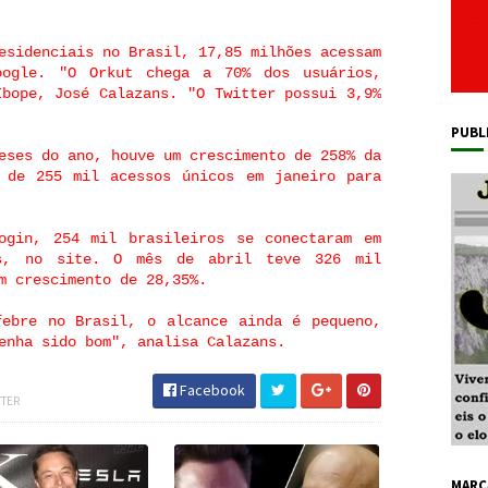
esidenciais no Brasil, 17,85 milhões acessam
oogle. "O Orkut chega a 70% dos usuários,
Ibope, José Calazans. "O Twitter possui 3,9%
PUBL
eses do ano, houve um crescimento de 258% da
: de 255 mil acessos únicos em janeiro para
ogin, 254 mil brasileiros se conectaram em
as, no site. O mês de abril teve 326 mil
m crescimento de 28,35%.
febre no Brasil, o alcance ainda é pequeno,
enha sido bom", analisa Calazans.
Facebook
TTER
MARC