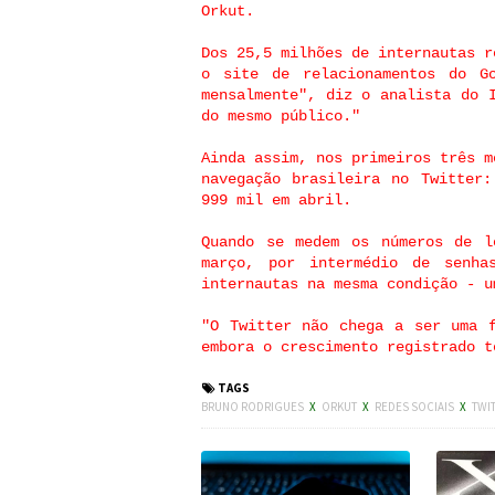
Orkut.
Dos 25,5 milhões de internautas r
o site de relacionamentos do G
mensalmente", diz o analista do 
do mesmo público."
Ainda assim, nos primeiros três m
navegação brasileira no Twitter
999 mil em abril.
Quando se medem os números de l
março, por intermédio de senh
internautas na mesma condição - u
"O Twitter não chega a ser uma 
embora o crescimento registrado t
TAGS
BRUNO RODRIGUES
X
ORKUT
X
REDES SOCIAIS
X
TWI