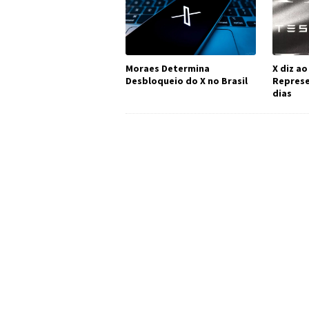
Moraes Determina
X diz ao
Desbloqueio do X no Brasil
Represe
dias