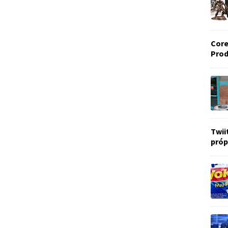
Core
Prod
Twii
próp