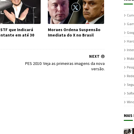
Curi
Gam
 STF que Indicará
Moraes Ordena Suspensão
Goog
ntante em até 30
Imediata do X no Brasil
Har
Inte
NEXT
Mobi
PES 2010: Veja as primeiras imagens da nova
Pesq
versão.
Rede
Seg
Soft
Win
MAIS