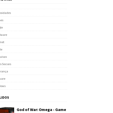
osidades
es
le
dware
rnet
le
uisas
s Sociais
urança
ware
dows
 LIDOS
God of War: Omega - Game