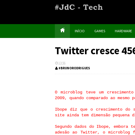
INÍCIO
GAMES
HARDWARE
Twitter cresce 45
13:56
#BRUNORODRIGUES
O microblog teve um crescimento
2009, quando comparado ao mesmo p
Ibope diz que o crescimento do 
site ainda tem dimensão pequena d
Segundo dados do Ibope, embora t
adesão ao Twitter, o microblog 