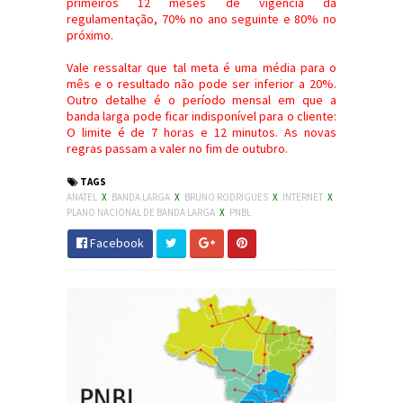
primeiros 12 meses de vigência da
regulamentação, 70% no ano seguinte e 80% no
próximo.
Vale ressaltar que tal meta é uma média para o
mês e o resultado não pode ser inferior a 20%.
Outro detalhe é o período mensal em que a
banda larga pode ficar indisponível para o cliente:
O limite é de 7 horas e 12 minutos. As novas
regras passam a valer no fim de outubro.
TAGS
ANATEL
X
BANDA LARGA
X
BRUNO RODRIGUES
X
INTERNET
X
PLANO NACIONAL DE BANDA LARGA
X
PNBL
Facebook