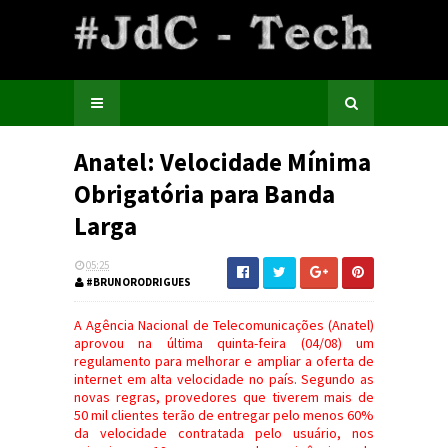
Anatel: Velocidade Mínima
Obrigatória para Banda
Larga
05:25
#BRUNORODRIGUES
A Agência Nacional de Telecomunicações (Anatel)
aprovou na última quinta-feira (04/08) um
regulamento para melhorar e ampliar a oferta de
internet em alta velocidade no país. Segundo as
novas regras, provedores que tiverem mais de
50 mil clientes terão de entregar pelo menos 60%
da velocidade contratada pelo usuário, nos