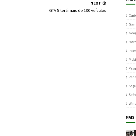
NEXT
GTA 5 terá mais de 100 veículos
Curi
Gam
Goog
Har
Inte
Mobi
Pesq
Rede
Seg
Soft
Win
MAIS