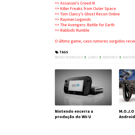
=> Assassin's Creed III
=> Killer Freaks from Outer Space
=> Tom Clancy's Ghost Recon Online
=> Rayman Legends
=> The Avengers: Battle for Earth
=> Rabbids Rumble
O último game, caso rumores surgidos recen
TAGS
BRUNO RODRIGUES
X
GAMES
X
NINTENDO
X
NINTEND
Nintendo encerra a
M.O.J.O
produção do Wii U
Android