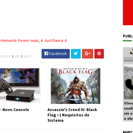
PUBL
temente forem reais, é Just Dance 4.
Facebook
O WII U
X
WII
X
WII U
 - Novo Console
Assassin's Creed IV: Black
Flag :-) Requisitos de
Sistema
MARC