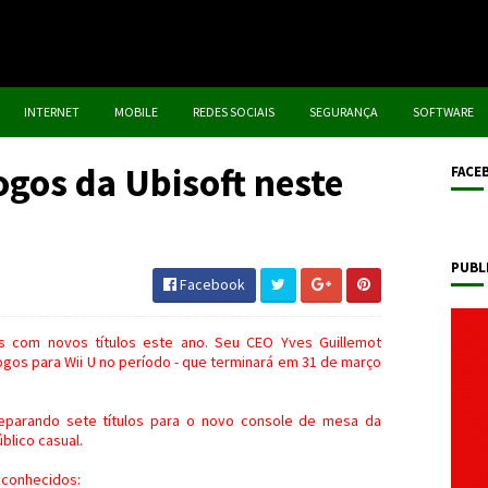
INTERNET
MOBILE
REDES SOCIAIS
SEGURANÇA
SOFTWARE
jogos da Ubisoft neste
FACE
PUBL
Facebook
s com novos títulos este ano. Seu CEO Yves Guillemot
ogos para Wii U no período - que terminará em 31 de março
reparando sete títulos para o novo console de mesa da
úblico casual.
 conhecidos: