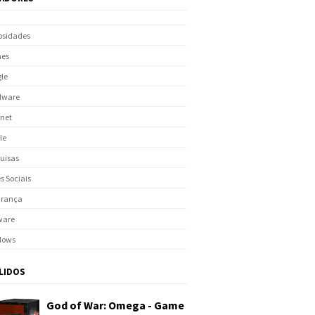
osidades
es
le
dware
rnet
le
uisas
s Sociais
urança
ware
dows
 LIDOS
God of War: Omega - Game