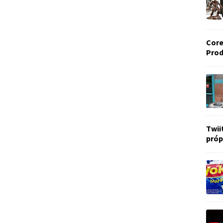
Core
Prod
Twii
próp