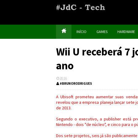
INÍCIO
GAMES
HARDWARE
Wii U receberá 7 
ano
20:16
#BRUNORODRIGUES
A Ubisoft prometeu aumentar suas venda
revelou que a empresa planeja lançar sete j
de 2013.
Segundo o executivo, a publisher está p
Nintendo - dois "de núcleo", e cinco para o p
Dos sete projetos, seis já são publicamente