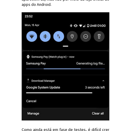
apps do Android.
Como ainda está em fase de testes, é difícil crer