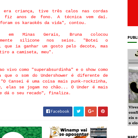
o era criança, tive três calos nas cordas
, fiz anos de fono. A técnica vem daí.
foram os karaokês da vida", contou.
da em Minas Gerais, Bruna colocou
PUBL
temente silicone nos seios. "Botei o
i que ia ganhar um gosto pelo decote, mas
tiro a camiseta, meu".
ao vivo como "superabsurdinha" e o show como
a que o som do Undershower é diferente de
 "O Cansei é uma coisa mais punk-rockzinha,
w, elas se jogam no chão... O Under é mais
e dá o seu recado", finaliza.
Facebook
MARC