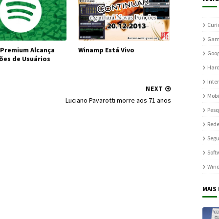
Curi
Gam
 Premium Alcança
Winamp Está Vivo
Goog
hões de Usuários
Har
Inte
NEXT
Mobi
Luciano Pavarotti morre aos 71 anos
Pesq
Rede
Seg
Soft
Win
MAIS