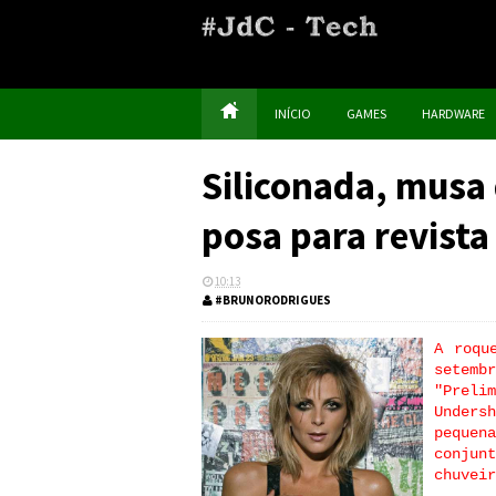
INÍCIO
GAMES
HARDWARE
Siliconada, musa 
posa para revista
10:13
#BRUNORODRIGUES
A roqu
setemb
"Preli
Under
pequen
conjun
chuveir