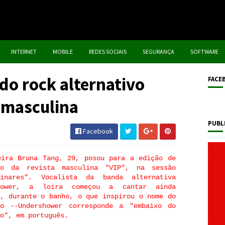
INTERNET
MOBILE
REDES SOCIAIS
SEGURANÇA
SOFTWARE
do rock alternativo
FACE
 masculina
PUBL
Facebook
eira Bruna Tang, 29, posou para a edição de
ro da revista masculina "VIP", na sessão
minares". Vocalista da banda alternativa
shower, a loira começou a cantar ainda
a, durante o banho, o que inspirou o nome do
to --Undershower corresponde a "embaixo do
o", em português.