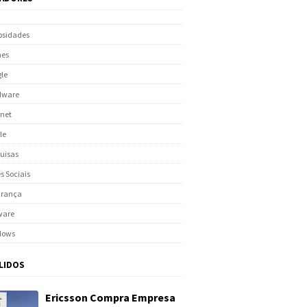
osidades
es
le
dware
rnet
le
uisas
s Sociais
urança
ware
dows
 LIDOS
Ericsson Compra Empresa