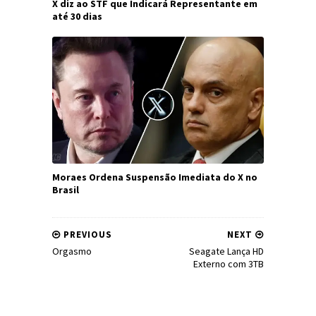
X diz ao STF que Indicará Representante em
até 30 dias
Moraes Ordena Suspensão Imediata do X no
Brasil
PREVIOUS
NEXT
Orgasmo
Seagate Lança HD
Externo com 3TB