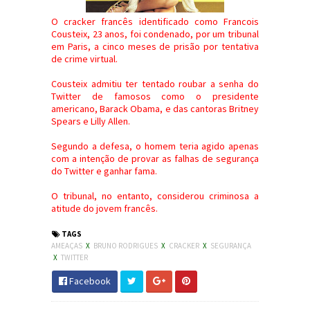
O cracker francês identificado como Francois
Cousteix, 23 anos, foi condenado, por um tribunal
em Paris, a cinco meses de prisão por tentativa
de crime virtual.
Cousteix admitiu ter tentado roubar a senha do
Twitter de famosos como o presidente
americano, Barack Obama, e das cantoras Britney
Spears e Lilly Allen.
Segundo a defesa, o homem teria agido apenas
com a intenção de provar as falhas de segurança
do Twitter e ganhar fama.
O tribunal, no entanto, considerou criminosa a
atitude do jovem francês.
TAGS
AMEAÇAS
X
BRUNO RODRIGUES
X
CRACKER
X
SEGURANÇA
X
TWITTER
Facebook