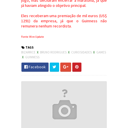
jogo, mas decidiram encerrar a maratona, já que
já haviam atingido o objetivo principal.
Eles receberam uma premiação de mil euros (US$
1291) da empresa, já que o Guinness não
remunera nenhum recordista.
Fonte: Wire Update
TAGS
BIZARRICE
X
BRUNO RODRIGUES
X
CURIOSIDADES
X
GAMES
X
GUINNESS
Facebook