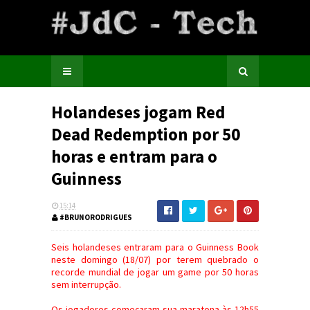
Holandeses jogam Red
Dead Redemption por 50
horas e entram para o
Guinness
15:14
#BRUNORODRIGUES
Seis holandeses entraram para o Guinness Book
neste domingo (18/07) por terem quebrado o
recorde mundial de jogar um game por 50 horas
sem interrupção.
Os jogadores começaram sua maratona às 12h55