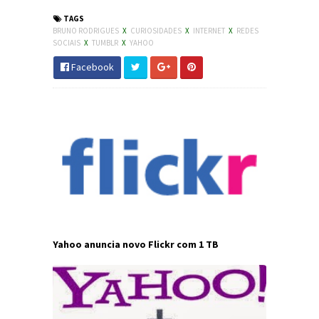
TAGS
BRUNO RODRIGUES
X
CURIOSIDADES
X
INTERNET
X
REDES
SOCIAIS
X
TUMBLR
X
YAHOO
Facebook
Yahoo anuncia novo Flickr com 1 TB