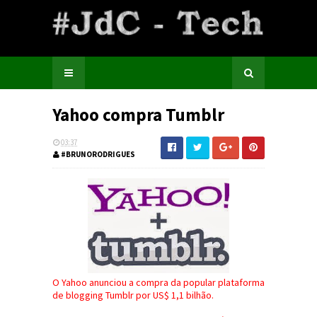
Yahoo compra Tumblr
03:37
#BRUNORODRIGUES
O Yahoo anunciou a compra da popular plataforma
de blogging Tumblr por US$ 1,1 bilhão.