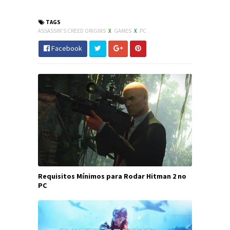
#jornaldosCanyons
TAGS
ASSASSIN'S CREED ORIGINS
X
GAMES
X
PC
Facebook
Requisitos Mínimos para Rodar Hitman 2 no
PC