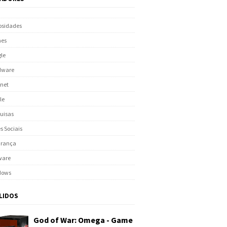
osidades
es
le
dware
rnet
le
uisas
s Sociais
urança
ware
dows
 LIDOS
God of War: Omega - Game