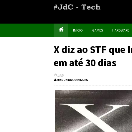
INÍCIO
GAMES
HARDWARE
X diz ao STF que 
em até 30 dias
10:39
#BRUNORODRIGUES