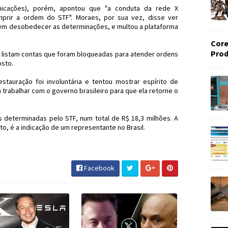
nicações), porém, apontou que "a conduta da rede X
prir a ordem do STF". Moraes, por sua vez, disse ver
ia" em desobedecer as determinações, e multou a plataforma
Core
Prod
 X listam contas que foram bloqueadas para atender ordens
osto.
tauração foi involuntária e tentou mostrar espírito de
trabalhar com o governo brasileiro para que ela retorne o
determinadas pelo STF, num total de R$ 18,3 milhões. A
to, é a indicação de um representante no Brasil.
ter #JornaldosCanyons #JdC
Facebook