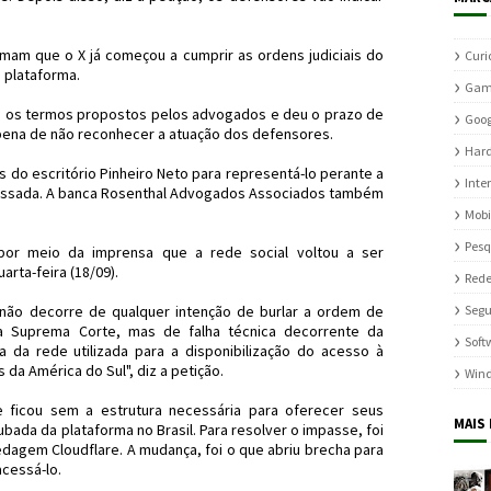
m que o X já começou a cumprir as ordens judiciais do
Curi
 plataforma.
Gam
u os termos propostos pelos advogados e deu o prazo de
Goog
pena de não reconhecer a atuação dos defensores.
Har
do escritório Pinheiro Neto para representá-lo perante a
Inte
passada. A banca Rosenthal Advogados Associados também
Mobi
Pesq
or meio da imprensa que a rede social voltou a ser
arta-feira (18/09).
Rede
a não decorre de qualquer intenção de burlar a ordem de
Seg
a Suprema Corte, mas de falha técnica decorrente da
Soft
a da rede utilizada para a disponibilização do acesso à
da América do Sul", diz a petição.
Win
 ficou sem a estrutura necessária para oferecer seus
MAIS
bada da plataforma no Brasil. Para resolver o impasse, foi
dagem Cloudflare. A mudança, foi o que abriu brecha para
acessá-lo.