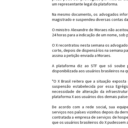
um representante legal da plataforma.
Na mesmo documento, os advogados informa
magistrado e suspendeu diversas contas da
O ministro Alexandre de Moraes não aceito
24 horas para a indicação de um nome, sob 
O X recontratou nesta semana os advogados 
corte, depois de dispensá-los na semana 
assina a petição enviada a Moraes.
A plataforma diz ao STF que só soube p
disponibilizada aos usuários brasileiros na qu
"O X Brasil reitera que a situação expost
suspensão estabelecida por essa Egrégi
necessidade de alteração da infraestrutur
plataforma X aos usuários dos demais países 
De acordo com a rede social, sua equipe
serviços nos países vizinhos depois da derru
contratada a empresa de serviços de hospe
que os usuários brasileiros do X pudessem 