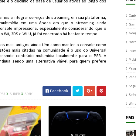
ole e o declínio da base de usuários ativos ao longo dos
Curi
games a integrar serviços de streaming em sua plataforma,
 multimídia em uma época em que o streaming ainda
Gam
 console impressiona, especialmente considerando que o
Goog
 Wii, 3DS e Wii U, já foi encerrado há bastante tempo.
Har
rios mais antigos ainda têm como manter o console como
stões mais citadas na comunidade é o uso do Universal
Inte
ansmitir conteúdo multimídia localmente para o PS3. A
Mobi
ntinua sendo uma alternativa viável para quem prefere
Pesq
 #Netflix #JornaldosCanyons #JdC
Rede
Seg
Facebook
PS3
X
SLIDER
X
SONY
Soft
Win
MAIS