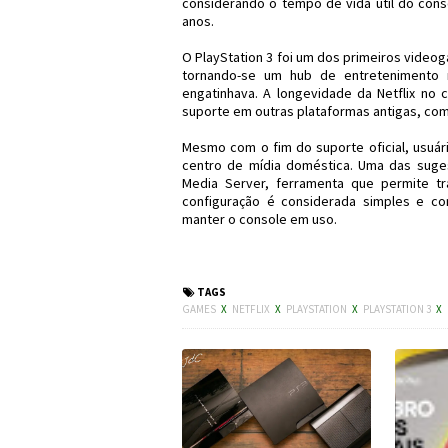
considerando o tempo de vida útil do cons
anos.
O PlayStation 3 foi um dos primeiros video
tornando-se um hub de entretenimento
engatinhava. A longevidade da Netflix no
suporte em outras plataformas antigas, como
Mesmo com o fim do suporte oficial, usuá
centro de mídia doméstica. Uma das suge
Media Server, ferramenta que permite tr
configuração é considerada simples e co
manter o console em uso.
#PlayStation3 #PS3
TAGS
GAMES
X
NETFLIX
X
PLAYSTATION
X
PLAYSTATION 3
X