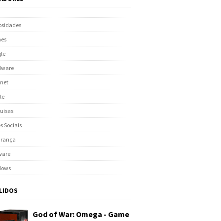
osidades
es
le
dware
rnet
le
uisas
s Sociais
urança
ware
dows
 LIDOS
God of War: Omega - Game