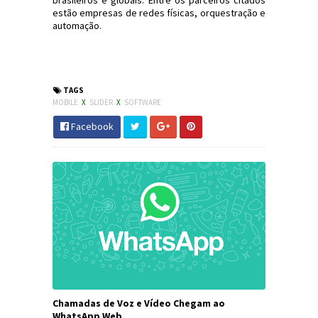
brasileiros e globais. Entre os parceiros citados
estão empresas de redes físicas, orquestração e
automação.
#Mobile #Celular #Software #JornaldosCanyons
#JdC
TAGS
MOBILE
X
SLIDER
X
SOFTWARE
Facebook
Chamadas de Voz e Vídeo Chegam ao
WhatsApp Web