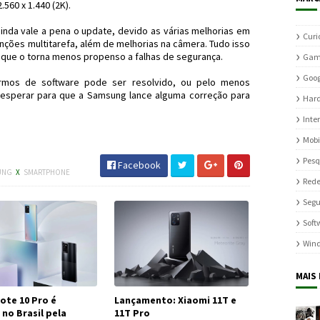
.560 x 1.440 (2K).
da vale a pena o update, devido as várias melhorias em
Curi
nções multitarefa, além de melhorias na câmera. Tudo isso
 o que o torna menos propenso a falhas de segurança.
Gam
Goog
ermos de software pode ser resolvido, ou pelo menos
 esperar para que a Samsung lance alguma correção para
Har
Inte
Mobile #Android #JornaldosCanyons
Mobi
Pesq
Facebook
UNG
X
SMARTPHONE
Rede
Seg
Soft
Win
MAIS
Note 10 Pro é
Lançamento: Xiaomi 11T e
no Brasil pela
11T Pro