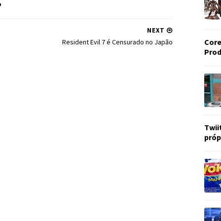
o
NEXT
Core
s
Resident Evil 7 é Censurado no Japão
Prod
Twii
próp