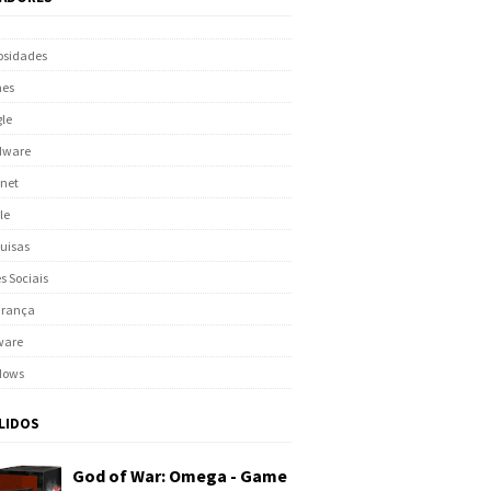
osidades
es
le
dware
rnet
le
uisas
s Sociais
urança
ware
dows
 LIDOS
God of War: Omega - Game