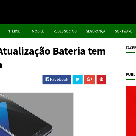
INTERNET
MOBILE
REDES SOCIAIS
SEGURANÇA
SOFTWARE
Atualização Bateria tem
FACE
a
PUBL
Facebook