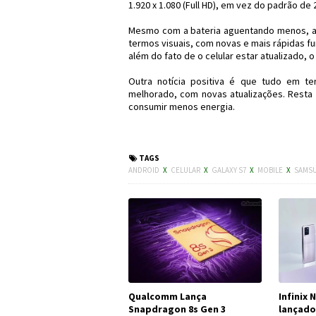
1.920 x 1.080 (Full HD), em vez do padrão de 2
Mesmo com a bateria aguentando menos, ain
termos visuais, com novas e mais rápidas fu
além do fato de o celular estar atualizado,
Outra notícia positiva é que tudo em t
melhorado, com novas atualizações. Resta
consumir menos energia.
#Samsung #GalaxyS7 #
TAGS
ANDROID
X
CELULAR
X
GALAXY S7
X
MOBILE
X
SAMS
Qualcomm Lança
Infinix 
Snapdragon 8s Gen 3
lançado 