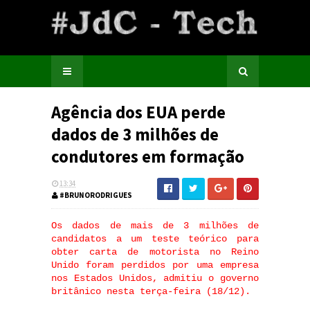
Agência dos EUA perde
dados de 3 milhões de
condutores em formação
13:34
#BRUNORODRIGUES
Os dados de mais de 3 milhões de
candidatos a um teste teórico para
obter carta de motorista no Reino
Unido foram perdidos por uma empresa
nos Estados Unidos, admitiu o governo
britânico nesta terça-feira (18/12).