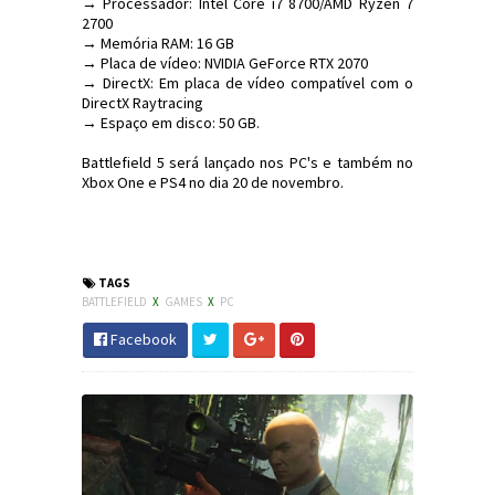
→ Processador: Intel Core i7 8700/AMD Ryzen 7
2700
→ Memória RAM: 16 GB
→ Placa de vídeo: NVIDIA GeForce RTX 2070
→ DirectX: Em placa de vídeo compatível com o
DirectX Raytracing
→ Espaço em disco: 50 GB.
Battlefield 5 será lançado nos PC's e também no
Xbox One e PS4 no dia 20 de novembro.
#Games #PC #Battlefield5 #Hardware
#JornaldosCanyons
TAGS
BATTLEFIELD
X
GAMES
X
PC
Facebook