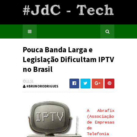
Pouca Banda Larga e
Legislação Dificultam IPTV
no Brasil
11:51
#BRUNORODRIGUES
A Abrafix
(Associação
de Empresas
de
Telefonia